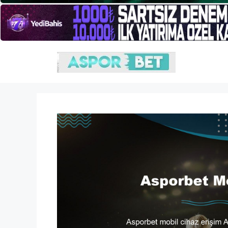
İçeriğe
atla