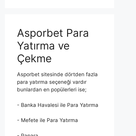
Asporbet Para
Yatırma ve
Çekme
Asporbet sitesinde dörtden fazla
para yatırma seçeneği vardır
bunlardan en popülerleri ise;
- Banka Havalesi ile Para Yatırma
- Mefete ile Para Yatırma
- Papara