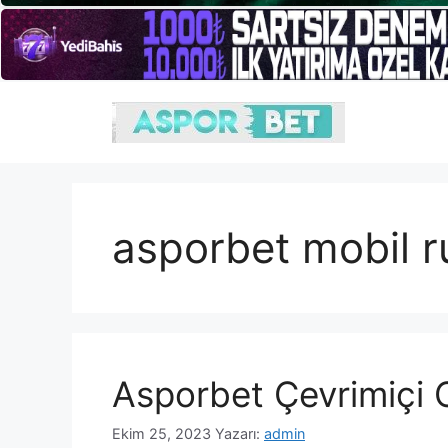
İçeriğe
atla
asporbet mobil r
Asporbet Çevrimiçi 
Ekim 25, 2023
Yazarı:
admin