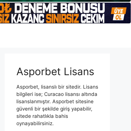
Asporbet Lisans
Asporbet, lisanslı bir sitedir. Lisans
bilgileri ise; Curacao lisansı altında
lisanslanmıştır. Asporbet sitesine
güvenli bir şekilde giriş yapabilir,
sitede rahatlıkla bahis
oynayabilirsiniz.