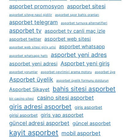
asporbet promosyon
asporbet sitesi
asporbet siteye nasıl gidilir
asporbet spor bahis oranları
asporbet telegram
asporbet turnuva alternatifleri
asporbet tv
asporbet tv canli maç izle
asporbet web sitesi
asporbet twitter
asporbet whatsapp
asporbet web sitesi giriş urlsi
asporbet yeni adres
asporbet whatsapp hattı
Asporbet yeni giriş
asporbet yeni adresi
asporbet yorumlar
asporbet çevrimiçi arama motoru
asporbet üye
Asporbet üyelik
asporbet üyelik formunu doldurun
bahis sitesi asporbet
Asporbet Şikayet
casino sitesi asporbet
bir casino sitesi
giris adresi asporbet
giris asporbet
giris yap asporbet
girisi asporbet
güncel adresi asporbet
güncel asporbet
kayit asporbet
mobil asporbet