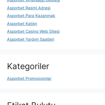
Asporbet Whatsapp Desteği
Asporbet Resmi Adresi
Asporbet Para Kazanmak
Asporbet Katılın
Asporbet Casino Web Sitesi
Asporbet Yardım Saatleri
Kategoriler
Asporbet Promosyonlar