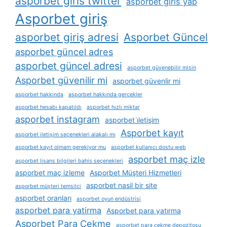
asporbet giris twitter
asporbet giris yap
Asporbet giriş
asporbet giriş adresi
Asporbet Güncel
asporbet güncel adres
asporbet güncel adresi
asporbet güvenebilir misin
Asporbet güvenilir mi
asporbet güvenlir mi
asporbet hakkında
asporbet hakkında gerçekler
asporbet hesabı kapatıldı
asporbet hızlı miktar
asporbet instagram
asporbet i̇letişim
Asporbet kayıt
asporbet i̇letişim seçenekleri alakalı mı
asporbet kayıt olmam gerekiyor mu
asporbet kullanıcı dostu web
asporbet maç izle
asporbet lisans bilgileri bahis seçenekleri
asporbet maç izleme
Asporbet Müşteri Hizmetleri
asporbet nasil bir site
asporbet müşteri temsilci
asporbet oranları
asporbet oyun endüstrisi
asporbet para yatirma
Asporbet para yatırma
Asporbet Para Çekme
asporbet para çekme depozitosu