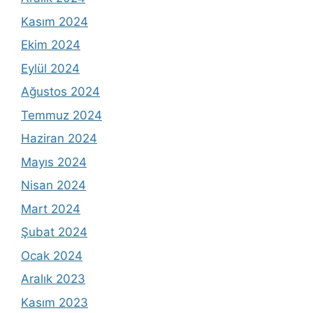
Kasım 2024
Ekim 2024
Eylül 2024
Ağustos 2024
Temmuz 2024
Haziran 2024
Mayıs 2024
Nisan 2024
Mart 2024
Şubat 2024
Ocak 2024
Aralık 2023
Kasım 2023