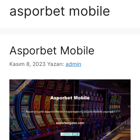
asporbet mobile
Asporbet Mobile
Kasım 8, 2023
Yazarı:
admin