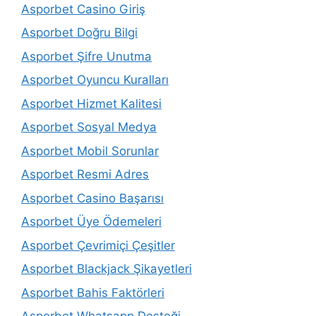
Asporbet Casino Giriş
Asporbet Doğru Bilgi
Asporbet Şifre Unutma
Asporbet Oyuncu Kuralları
Asporbet Hizmet Kalitesi
Asporbet Sosyal Medya
Asporbet Mobil Sorunlar
Asporbet Resmi Adres
Asporbet Casino Başarısı
Asporbet Üye Ödemeleri
Asporbet Çevrimiçi Çeşitler
Asporbet Blackjack Şikayetleri
Asporbet Bahis Faktörleri