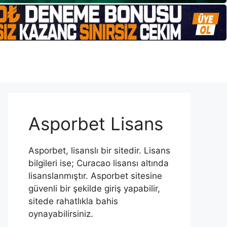
Asporbet Lisans
Asporbet, lisanslı bir sitedir. Lisans
bilgileri ise; Curacao lisansı altında
lisanslanmıştır. Asporbet sitesine
güvenli bir şekilde giriş yapabilir,
sitede rahatlıkla bahis
oynayabilirsiniz.