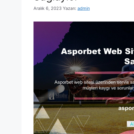
Aralık 6, 2023
Yazarı:
admin