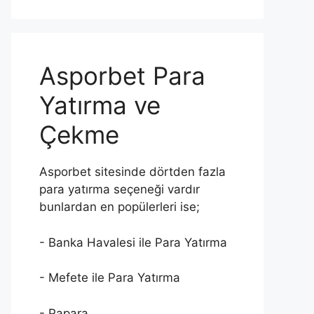
Asporbet Para
Yatırma ve
Çekme
Asporbet sitesinde dörtden fazla
para yatırma seçeneği vardır
bunlardan en popülerleri ise;
- Banka Havalesi ile Para Yatırma
- Mefete ile Para Yatırma
- Papara