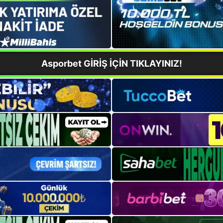
Asporbet GİRİŞ İÇİN TIKLAYINIZ!