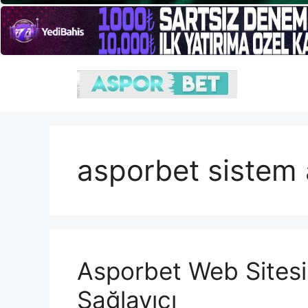
İçeriğe
atla
asporbet sistem 
Asporbet Web Sitesi
Sağlayıcı