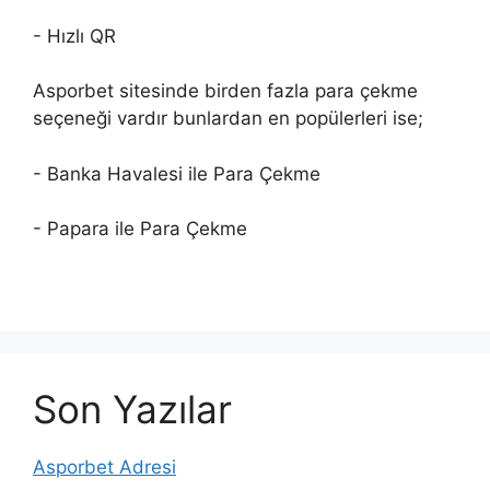
- Hızlı QR
Asporbet sitesinde birden fazla para çekme
seçeneği vardır bunlardan en popülerleri ise;
- Banka Havalesi ile Para Çekme
- Papara ile Para Çekme
Son Yazılar
Asporbet Adresi