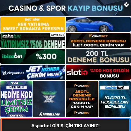
×
Asporbet GİRİŞ İÇİN TIKLAYINIZ!