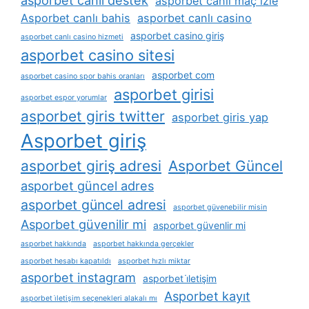
asporbet canli maç izle
Asporbet canlı bahis
asporbet canlı casino
asporbet casino giriş
asporbet canlı casino hizmeti
asporbet casino sitesi
asporbet com
asporbet casino spor bahis oranları
asporbet girisi
asporbet espor yorumlar
asporbet giris twitter
asporbet giris yap
Asporbet giriş
asporbet giriş adresi
Asporbet Güncel
asporbet güncel adres
asporbet güncel adresi
asporbet güvenebilir misin
Asporbet güvenilir mi
asporbet güvenlir mi
asporbet hakkında
asporbet hakkında gerçekler
asporbet hesabı kapatıldı
asporbet hızlı miktar
asporbet instagram
asporbet i̇letişim
Asporbet kayıt
asporbet i̇letişim seçenekleri alakalı mı