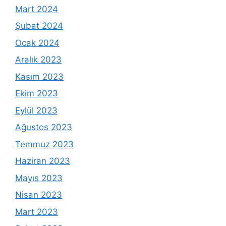
Mart 2024
Şubat 2024
Ocak 2024
Aralık 2023
Kasım 2023
Ekim 2023
Eylül 2023
Ağustos 2023
Temmuz 2023
Haziran 2023
Mayıs 2023
Nisan 2023
Mart 2023