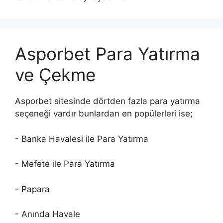
Asporbet Para Yatırma
ve Çekme
Asporbet sitesinde dörtden fazla para yatırma
seçeneği vardır bunlardan en popülerleri ise;
- Banka Havalesi ile Para Yatırma
- Mefete ile Para Yatırma
- Papara
- Anında Havale