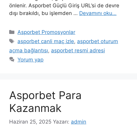
önlenir. Asporbet Güçlü Giriş URL’si de devre
dışı bırakıldı, bu işlemden …
Devamını oku…
Kategoriler
Asporbet Promosyonlar
Etiketler
asporbet canli maç izle
,
asporbet oturum
açma bağlantısı
,
asporbet resmi adresi
Yorum yap
Asporbet Para
Kazanmak
Haziran 25, 2025
Yazarı:
admin