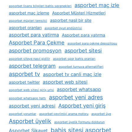
asporbet maç izle
asporbet lisans bilgileri bahis seçenekleri
asporbet maç izleme
Asporbet Müşteri Hizmetleri
asporbet nasil bir site
asporbet müşteri temsilci
asporbet oranları
asporbet oyun endüstrisi
asporbet para yatirma
Asporbet para yatırma
Asporbet Para Çekme
asporbet para çekme depozitosu
asporbet promosyon
asporbet sitesi
asporbet siteye nasıl gidilir
asporbet spor bahis oranları
asporbet telegram
asporbet turnuva alternatifleri
asporbet tv
asporbet tv canli maç izle
asporbet web sitesi
asporbet twitter
asporbet whatsapp
asporbet web sitesi giriş urlsi
asporbet yeni adres
asporbet whatsapp hattı
Asporbet yeni giriş
asporbet yeni adresi
asporbet yorumlar
asporbet çevrimiçi arama motoru
asporbet üye
Asporbet üyelik
asporbet üyelik formunu doldurun
bahis sitesi asporbet
Asporbet Şikayet