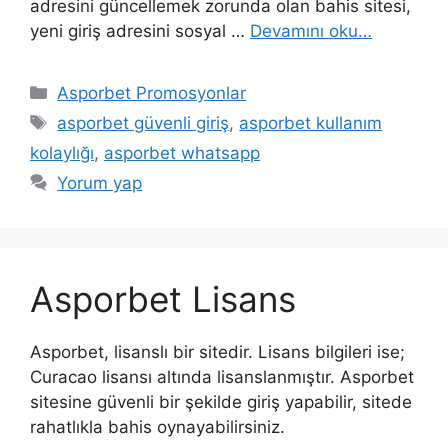
adresini güncellemek zorunda olan bahis sitesi,
yeni giriş adresini sosyal …
Devamını oku…
Kategoriler
Asporbet Promosyonlar
Etiketler
asporbet güvenli giriş
,
asporbet kullanım
kolaylığı
,
asporbet whatsapp
Yorum yap
Asporbet Lisans
Asporbet, lisanslı bir sitedir. Lisans bilgileri ise;
Curacao lisansı altında lisanslanmıştır. Asporbet
sitesine güvenli bir şekilde giriş yapabilir, sitede
rahatlıkla bahis oynayabilirsiniz.