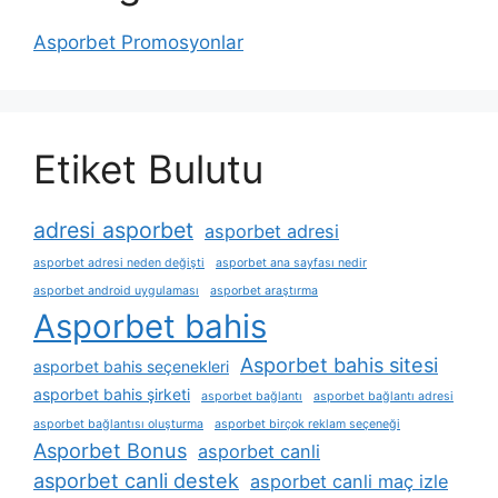
Asporbet Promosyonlar
Etiket Bulutu
adresi asporbet
asporbet adresi
asporbet adresi neden değişti
asporbet ana sayfası nedir
asporbet android uygulaması
asporbet araştırma
Asporbet bahis
Asporbet bahis sitesi
asporbet bahis seçenekleri
asporbet bahis şirketi
asporbet bağlantı
asporbet bağlantı adresi
asporbet bağlantısı oluşturma
asporbet birçok reklam seçeneği
Asporbet Bonus
asporbet canli
asporbet canli destek
asporbet canli maç izle