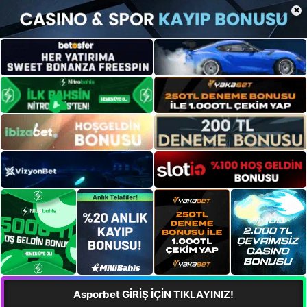
×
Asporbet GİRİŞ İÇİN TIKLAYINIZ!