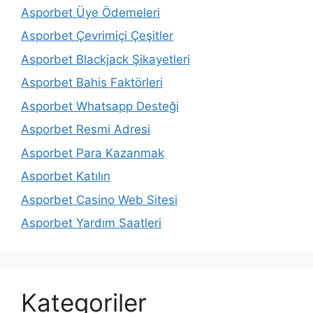
Asporbet Üye Ödemeleri
Asporbet Çevrimiçi Çeşitler
Asporbet Blackjack Şikayetleri
Asporbet Bahis Faktörleri
Asporbet Whatsapp Desteği
Asporbet Resmi Adresi
Asporbet Para Kazanmak
Asporbet Katılın
Asporbet Casino Web Sitesi
Asporbet Yardım Saatleri
Kategoriler