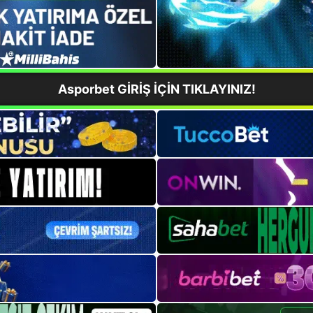
Asporbet GİRİŞ İÇİN TIKLAYINIZ!