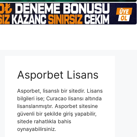
Asporbet Lisans
Asporbet, lisanslı bir sitedir. Lisans
bilgileri ise; Curacao lisansı altında
lisanslanmıştır. Asporbet sitesine
güvenli bir şekilde giriş yapabilir,
sitede rahatlıkla bahis
oynayabilirsiniz.