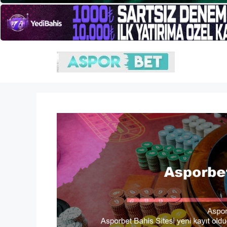
İçeriğe
atla