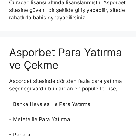
Curacao lisansı altında lisanslanmıştır. Asporbet
sitesine güvenli bir şekilde giriş yapabilir, sitede
rahatlıkla bahis oynayabilirsiniz.
Asporbet Para Yatırma
ve Çekme
Asporbet sitesinde dörtden fazla para yatırma
seçeneği vardır bunlardan en popülerleri ise;
- Banka Havalesi ile Para Yatırma
- Mefete ile Para Yatırma
- Papara