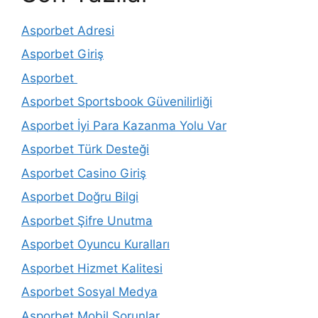
Asporbet Adresi
Asporbet Giriş
Asporbet
Asporbet Sportsbook Güvenilirliği
Asporbet İyi Para Kazanma Yolu Var
Asporbet Türk Desteği
Asporbet Casino Giriş
Asporbet Doğru Bilgi
Asporbet Şifre Unutma
Asporbet Oyuncu Kuralları
Asporbet Hizmet Kalitesi
Asporbet Sosyal Medya
Asporbet Mobil Sorunlar