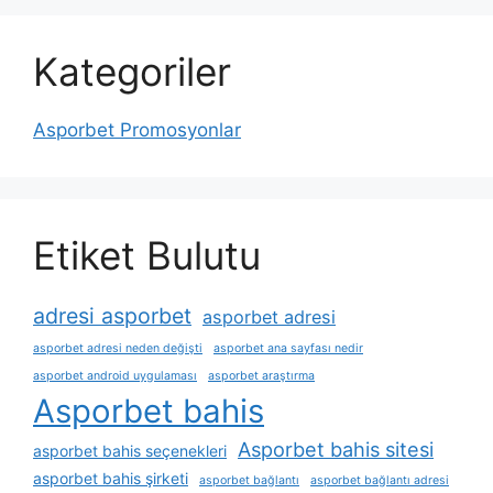
Kategoriler
Asporbet Promosyonlar
Etiket Bulutu
adresi asporbet
asporbet adresi
asporbet adresi neden değişti
asporbet ana sayfası nedir
asporbet android uygulaması
asporbet araştırma
Asporbet bahis
Asporbet bahis sitesi
asporbet bahis seçenekleri
asporbet bahis şirketi
asporbet bağlantı
asporbet bağlantı adresi