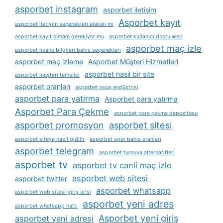
asporbet instagram
asporbet i̇letişim
Asporbet kayıt
asporbet i̇letişim seçenekleri alakalı mı
asporbet kayıt olmam gerekiyor mu
asporbet kullanıcı dostu web
asporbet maç izle
asporbet lisans bilgileri bahis seçenekleri
asporbet maç izleme
Asporbet Müşteri Hizmetleri
asporbet nasil bir site
asporbet müşteri temsilci
asporbet oranları
asporbet oyun endüstrisi
asporbet para yatirma
Asporbet para yatırma
Asporbet Para Çekme
asporbet para çekme depozitosu
asporbet promosyon
asporbet sitesi
asporbet siteye nasıl gidilir
asporbet spor bahis oranları
asporbet telegram
asporbet turnuva alternatifleri
asporbet tv
asporbet tv canli maç izle
asporbet web sitesi
asporbet twitter
asporbet whatsapp
asporbet web sitesi giriş urlsi
asporbet yeni adres
asporbet whatsapp hattı
Asporbet yeni giriş
asporbet yeni adresi