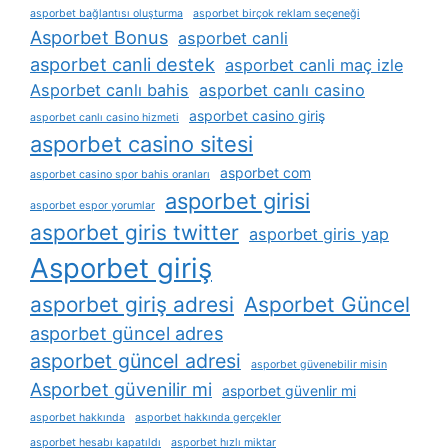
asporbet bağlantısı oluşturma
asporbet birçok reklam seçeneği
Asporbet Bonus
asporbet canli
asporbet canli destek
asporbet canli maç izle
Asporbet canlı bahis
asporbet canlı casino
asporbet casino giriş
asporbet canlı casino hizmeti
asporbet casino sitesi
asporbet com
asporbet casino spor bahis oranları
asporbet girisi
asporbet espor yorumlar
asporbet giris twitter
asporbet giris yap
Asporbet giriş
asporbet giriş adresi
Asporbet Güncel
asporbet güncel adres
asporbet güncel adresi
asporbet güvenebilir misin
Asporbet güvenilir mi
asporbet güvenlir mi
asporbet hakkında
asporbet hakkında gerçekler
asporbet hesabı kapatıldı
asporbet hızlı miktar