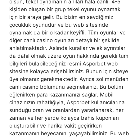
olsun, tekel oynamanın anıları hala canlı. 4-5
kişiden oluşan bir grup tekel oyunu oynamak
için bir araya gelir. Bu bizim en sevdiğimiz
çocukluk oyunudur ve bu web sitesinde
oynamak da bir o kadar keyifli. Tüm oyunlar ve
diğer canlı casino oyunları detaylı bir şekilde
anlatılmaktadır. Aslında kurallar ve ek ayrıntılar
da dahil olmak üzere oyun hakkında gerekli tüm
bilgileri bulabileceğiniz resmi Asporbet web
sitesine kolayca erişebilirsiniz. Bunun için siteye
üye olmanız gerekmektedir. Ayrıca sol menüden
canlı casino bölümünü seçmelisiniz. Bu bölüm
eğlenirken para kazanmanızı sağlar. Mobil
cihazınızın rahatlığıyla, Asporbet kullanıcılarına
sunduğu oran ve oranlardan yararlanarak, her
zaman ve her yerde kolayca bahis kuponları
oluşturabilir ve harika vakit geçirirken
kazanmanın heyecanını yaşayabilirsiniz. Bu web