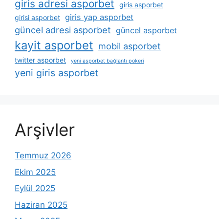
giris adresi asporbet
giris asporbet
giris yap asporbet
girisi asporbet
güncel adresi asporbet
güncel asporbet
kayit asporbet
mobil asporbet
twitter asporbet
yeni asporbet bağlantı pokeri
yeni giris asporbet
Arşivler
Temmuz 2026
Ekim 2025
Eylül 2025
Haziran 2025