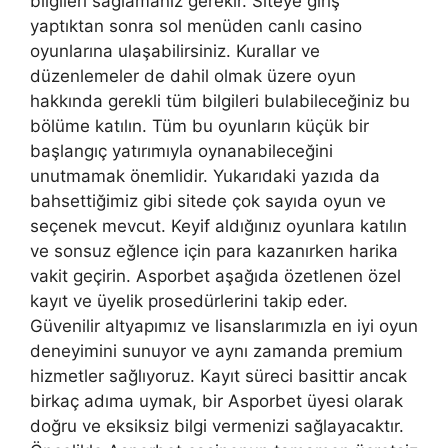
bilgileri sağlamanız gerekir. Siteye giriş
yaptıktan sonra sol menüden canlı casino
oyunlarına ulaşabilirsiniz. Kurallar ve
düzenlemeler de dahil olmak üzere oyun
hakkında gerekli tüm bilgileri bulabileceğiniz bu
bölüme katılın. Tüm bu oyunların küçük bir
başlangıç ​​yatırımıyla oynanabileceğini
unutmamak önemlidir. Yukarıdaki yazıda da
bahsettiğimiz gibi sitede çok sayıda oyun ve
seçenek mevcut. Keyif aldığınız oyunlara katılın
ve sonsuz eğlence için para kazanırken harika
vakit geçirin. Asporbet aşağıda özetlenen özel
kayıt ve üyelik prosedürlerini takip eder.
Güvenilir altyapımız ve lisanslarımızla en iyi oyun
deneyimini sunuyor ve aynı zamanda premium
hizmetler sağlıyoruz. Kayıt süreci basittir ancak
birkaç adıma uymak, bir Asporbet üyesi olarak
doğru ve eksiksiz bilgi vermenizi sağlayacaktır.