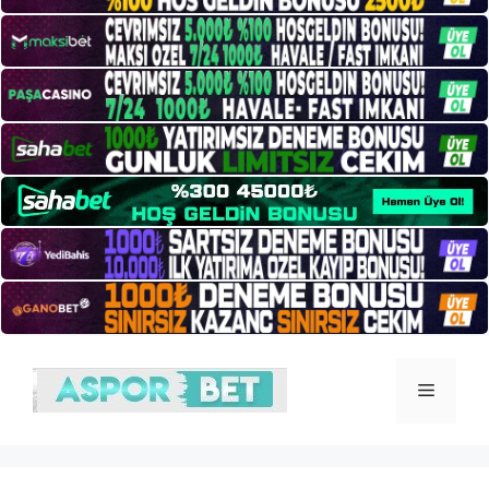
İçeriğe
atla
Menü