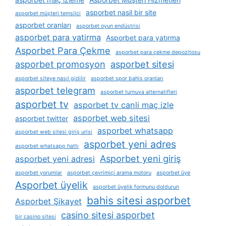
asporbet nasil bir site
asporbet müşteri temsilci
asporbet oranları
asporbet oyun endüstrisi
asporbet para yatirma
Asporbet para yatırma
Asporbet Para Çekme
asporbet para çekme depozitosu
asporbet promosyon
asporbet sitesi
asporbet siteye nasıl gidilir
asporbet spor bahis oranları
asporbet telegram
asporbet turnuva alternatifleri
asporbet tv
asporbet tv canli maç izle
asporbet web sitesi
asporbet twitter
asporbet whatsapp
asporbet web sitesi giriş urlsi
asporbet yeni adres
asporbet whatsapp hattı
Asporbet yeni giriş
asporbet yeni adresi
asporbet yorumlar
asporbet çevrimiçi arama motoru
asporbet üye
Asporbet üyelik
asporbet üyelik formunu doldurun
bahis sitesi asporbet
Asporbet Şikayet
casino sitesi asporbet
bir casino sitesi