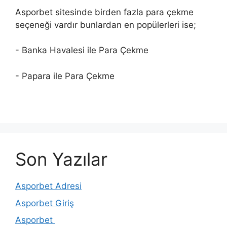
Asporbet sitesinde birden fazla para çekme
seçeneği vardır bunlardan en popülerleri ise;
- Banka Havalesi ile Para Çekme
- Papara ile Para Çekme
Son Yazılar
Asporbet Adresi
Asporbet Giriş
Asporbet