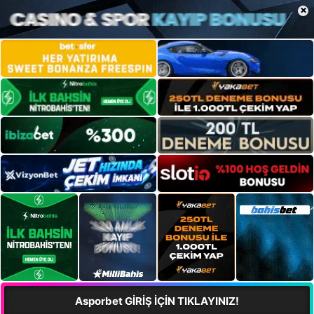
×
Asporbet GİRİŞ İÇİN TIKLAYINIZ!