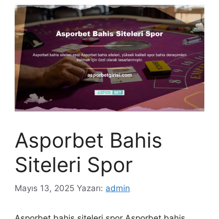
Asporbet Bahis
Siteleri Spor
Mayıs 13, 2025
Yazarı:
admin
Asporbet bahis siteleri spor Asporbet bahis