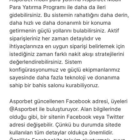
Para Yatırma Programı ile daha da ileri
gidebilirsiniz. Bu sistemin rahatlığını daha derin,
daha hızlı ve daha donanımlı bir konuma
getirmenin güçlü yollarını bulabilirsiniz. Aktif
siparişleriniz her zaman detaylıdır ve
ihtiyaçlarınıza en uygun siparişi belirlemek için
istediğiniz zaman farklı nakit akışı stratejilerini
değerlendirebilirsiniz. Sistem
konfigürasyonumuz ve güçlü ekipmanlarımız
sayesinde daha fazla teknoloji ve donanıma
sahip bir bahis salonu kurabiliyoruz.
Asporbet güncellenen Facebook adresi, üyeleri
@Asporbet ile buluşturuyor. Alan bilgilerinde
olduğu gibi, bir sitenin Facebook veya Twitter
adresi değişebilir. Çünkü bu durumda sitede
kullanılan tüm detaylar oldukça önemlidir.