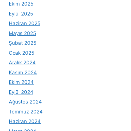
Ekim 2025
Eylül 2025
Haziran 2025
Mayıs 2025
Şubat 2025
Ocak 2025
Aralık 2024
Kasım 2024
Ekim 2024
Eylül 2024
Ağustos 2024
Temmuz 2024
Haziran 2024