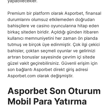
yapabilecekler.
Premium bir platform olarak Asporbet, finansal
durumlarını olumsuz etkilemeden doğrudan
bahisçilere ve casino oyuncularına hitap eden
birkaç siteden biridir. Açıldığı günden itibaren
kullanıcı memnuniyetini her zaman ön planda
tutmuş ve birçok üye edinmiştir. Çok ilgi çekici
bahisler, çoktan seçmeli oyunlar ve gelirinizi
artıran bonuslar sayesinde çevrim içi sitede
güzel vakit geçirebilirsiniz. Güvenli erişim için
son bağlantı Asporbet direkt giriş adresi
Asporbet.com olarak değişmiştir.
Asporbet Son Oturum
Mobil Para Yatırma