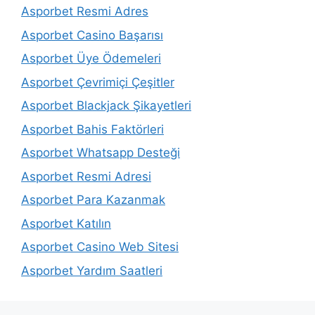
Asporbet Resmi Adres
Asporbet Casino Başarısı
Asporbet Üye Ödemeleri
Asporbet Çevrimiçi Çeşitler
Asporbet Blackjack Şikayetleri
Asporbet Bahis Faktörleri
Asporbet Whatsapp Desteği
Asporbet Resmi Adresi
Asporbet Para Kazanmak
Asporbet Katılın
Asporbet Casino Web Sitesi
Asporbet Yardım Saatleri