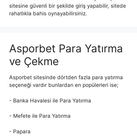
sitesine güvenli bir şekilde giriş yapabilir, sitede
rahatlıkla bahis oynayabilirsiniz.
Asporbet Para Yatırma
ve Çekme
Asporbet sitesinde dörtden fazla para yatırma
seçeneği vardır bunlardan en popülerleri ise;
- Banka Havalesi ile Para Yatırma
- Mefete ile Para Yatırma
- Papara