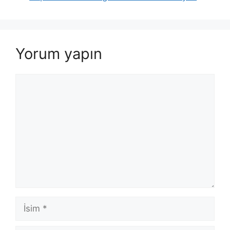
Yorum yapın
Yorum
İsim