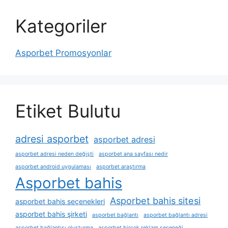
Kategoriler
Asporbet Promosyonlar
Etiket Bulutu
adresi asporbet
asporbet adresi
asporbet adresi neden değişti
asporbet ana sayfası nedir
asporbet android uygulaması
asporbet araştırma
Asporbet bahis
Asporbet bahis sitesi
asporbet bahis seçenekleri
asporbet bahis şirketi
asporbet bağlantı
asporbet bağlantı adresi
asporbet bağlantısı oluşturma
asporbet birçok reklam seçeneği