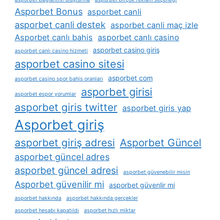
Asporbet Bonus
asporbet canli
asporbet canli destek
asporbet canli maç izle
Asporbet canlı bahis
asporbet canlı casino
asporbet casino giriş
asporbet canlı casino hizmeti
asporbet casino sitesi
asporbet com
asporbet casino spor bahis oranları
asporbet girisi
asporbet espor yorumlar
asporbet giris twitter
asporbet giris yap
Asporbet giriş
asporbet giriş adresi
Asporbet Güncel
asporbet güncel adres
asporbet güncel adresi
asporbet güvenebilir misin
Asporbet güvenilir mi
asporbet güvenlir mi
asporbet hakkında
asporbet hakkında gerçekler
asporbet hesabı kapatıldı
asporbet hızlı miktar