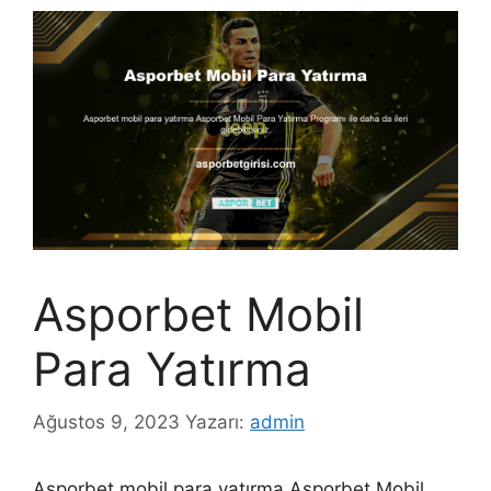
Asporbet Mobil
Para Yatırma
Ağustos 9, 2023
Yazarı:
admin
Asporbet mobil para yatırma Asporbet Mobil