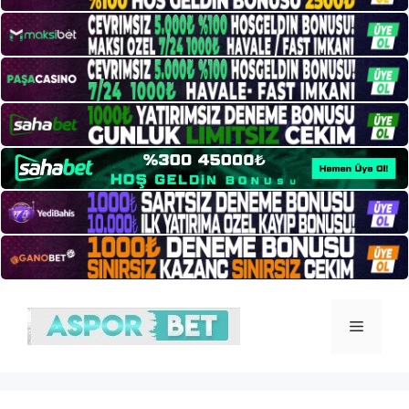
İçeriğe
atla
Menü