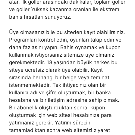
atar, ilk goller arasındaki dakikalar, toplam goller
ve goller Yüksek kazanma oranları ile ekstrem
bahis fırsatları sunuyoruz.
Üye olmasanız bile bu siteden kayıt olabilirsiniz.
Programları kontrol edin, oyunları takip edin ve
daha fazlasını yapın. Bahis oynamak ve kupon
kullanmak istiyorsanız sitemize üye olmanız
gerekmektedir. 18 yaşından büyük herkes bu
siteye ücretsiz olarak üye olabilir. Kayıt
sırasında herhangi bir belge veya teminat
istenmemektedir. Tek ihtiyacınız olan bir
kullanıcı adı ve şifre oluşturmak, bir banka
hesabına ve bir iletişim adresine sahip olmak.
Bir abonelik oluşturduktan sonra, kupon
oluşturmak için web sitesi hesabınıza para
yatırmanız gerekir. Yatırım sürecini
tamamladıktan sonra web sitemizi ziyaret