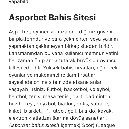
yapabildi.
Asporbet Bahis Sitesi
Asporbet, oyuncularımıza önerdiğimiz güvenilir
bir platformdur ve para çekmekten veya yatırım
yapmaktan çekinmeyen birkaç siteden biridir.
Lansmanından bu yana kullanıcı memnuniyetini
her zaman ön planda tutarak büyük bir oyuncu
kitlesi edindik. Yüksek bahis fırsatları, eğlenceli
oyunlar ve mükemmel reklam fırsatları
sayesinde online sitemizde efsane anlar
yaşayabilirsiniz. Futbol, ​​basketbol, ​​voleybol,
hentbol, ​​tenis, masa tenisi, dart, badminton,
buz hokeyi, beyzbol, biatlon, boks, satranç,
kriket, bisiklet, F1, futbol, ​​golf, bilardo, kayak,
elektronik atletizm (karma dövüş sanatları,
Asporbet bahis sitesi
) içermek) Spor) (League