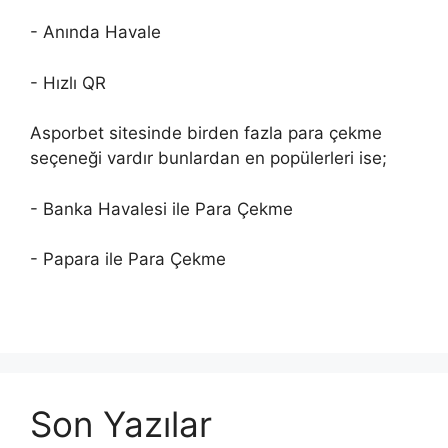
- Anında Havale
- Hızlı QR
Asporbet sitesinde birden fazla para çekme
seçeneği vardır bunlardan en popülerleri ise;
- Banka Havalesi ile Para Çekme
- Papara ile Para Çekme
Son Yazılar