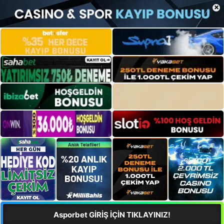
×
Asporbet GİRİŞ İÇİN TIKLAYINIZ!