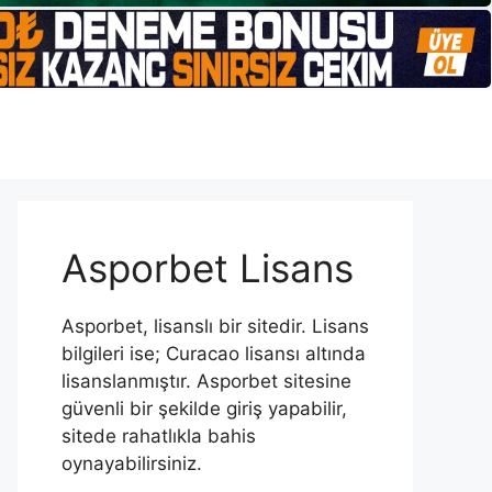
Asporbet Lisans
Asporbet, lisanslı bir sitedir. Lisans
bilgileri ise; Curacao lisansı altında
lisanslanmıştır. Asporbet sitesine
güvenli bir şekilde giriş yapabilir,
sitede rahatlıkla bahis
oynayabilirsiniz.