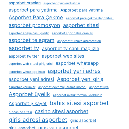
asporbet oranları
asporbet oyun endüstrisi
asporbet para yatirma
Asporbet para yatırma
Asporbet Para Çekme
asporbet para çekme depozitosu
asporbet promosyon
asporbet sitesi
asporbet siteye nasıl gidilir
asporbet spor bahis oranları
asporbet telegram
asporbet turnuva alternatifleri
asporbet tv
asporbet tv canli maç izle
asporbet web sitesi
asporbet twitter
asporbet whatsapp
asporbet web sitesi giriş urlsi
asporbet yeni adres
asporbet whatsapp hattı
Asporbet yeni giriş
asporbet yeni adresi
asporbet yorumlar
asporbet çevrimiçi arama motoru
asporbet üye
Asporbet üyelik
asporbet üyelik formunu doldurun
bahis sitesi asporbet
Asporbet Şikayet
casino sitesi asporbet
bir casino sitesi
giris adresi asporbet
giris asporbet
giris yap asporbet
girisi asporbet