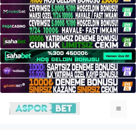
İçeriğe
atla
Menü