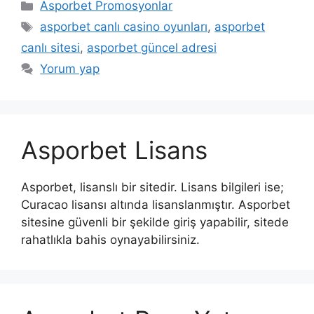
Kategoriler
Asporbet Promosyonlar
Etiketler
asporbet canlı casino oyunları
,
asporbet
canlı sitesi
,
asporbet güncel adresi
Yorum yap
Asporbet Lisans
Asporbet, lisanslı bir sitedir. Lisans bilgileri ise;
Curacao lisansı altında lisanslanmıştır. Asporbet
sitesine güvenli bir şekilde giriş yapabilir, sitede
rahatlıkla bahis oynayabilirsiniz.