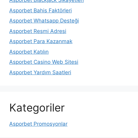
Asporbet Blackjack Şikayetleri
Asporbet Bahis Faktörleri
Asporbet Whatsapp Desteği
Asporbet Resmi Adresi
Asporbet Para Kazanmak
Asporbet Katılın
Asporbet Casino Web Sitesi
Asporbet Yardım Saatleri
Kategoriler
Asporbet Promosyonlar