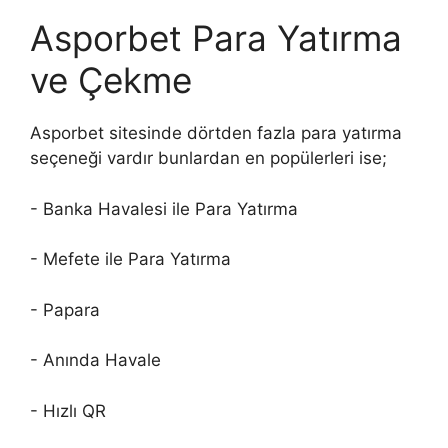
Asporbet Para Yatırma
ve Çekme
Asporbet sitesinde dörtden fazla para yatırma
seçeneği vardır bunlardan en popülerleri ise;
- Banka Havalesi ile Para Yatırma
- Mefete ile Para Yatırma
- Papara
- Anında Havale
- Hızlı QR