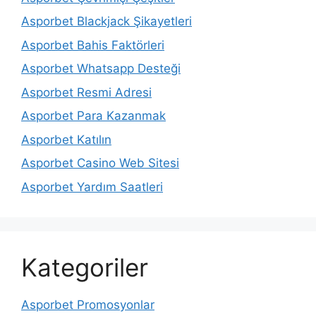
Asporbet Blackjack Şikayetleri
Asporbet Bahis Faktörleri
Asporbet Whatsapp Desteği
Asporbet Resmi Adresi
Asporbet Para Kazanmak
Asporbet Katılın
Asporbet Casino Web Sitesi
Asporbet Yardım Saatleri
Kategoriler
Asporbet Promosyonlar