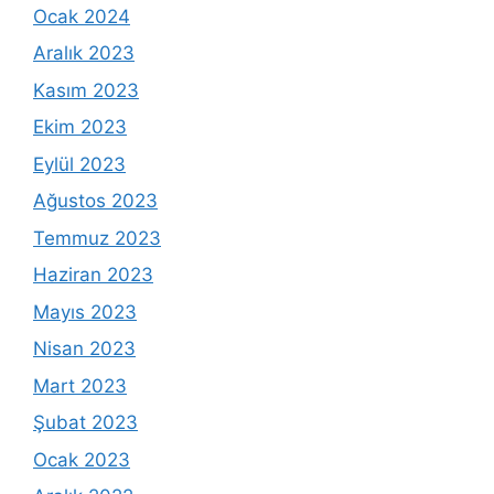
Ocak 2024
Aralık 2023
Kasım 2023
Ekim 2023
Eylül 2023
Ağustos 2023
Temmuz 2023
Haziran 2023
Mayıs 2023
Nisan 2023
Mart 2023
Şubat 2023
Ocak 2023