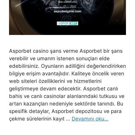
Asporbet casino şans verme Asporbet bir şans
verebilir ve umarım istenen sonuçları elde
edebilirsiniz. Oyunların adilliğini değerlendirirken
bilgiye erişim avantajlıdır. Kaliteye öncelik veren
web siteleri özelliklerini ve hizmetlerini
geliştirmeye devam edecektir. Asporbet canlı
bahis ve canlı casinolar alanlarındaki tutkusu ve
artan kazançları nedeniyle sektörde tanındı. Bu
spesifik detaylar, Asporbet depozitosu ve para
çekme sürelerinin kayıt …
Devamını oku…