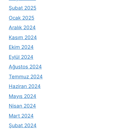
Şubat 2025
Ocak 2025
Aralık 2024
Kasım 2024
Ekim 2024
Eylül 2024
Ağustos 2024
Temmuz 2024
Haziran 2024
Mayıs 2024
Nisan 2024
Mart 2024
Şubat 2024