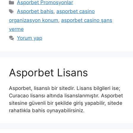
Kategoriler
Asporbet Promosyonlar
Etiketler
Asporbet bahis
,
asporbet casino
organizasyon konum
,
asporbet casino şans
verme
Yorum yap
Asporbet Lisans
Asporbet, lisanslı bir sitedir. Lisans bilgileri ise;
Curacao lisansı altında lisanslanmıştır. Asporbet
sitesine güvenli bir şekilde giriş yapabilir, sitede
rahatlıkla bahis oynayabilirsiniz.