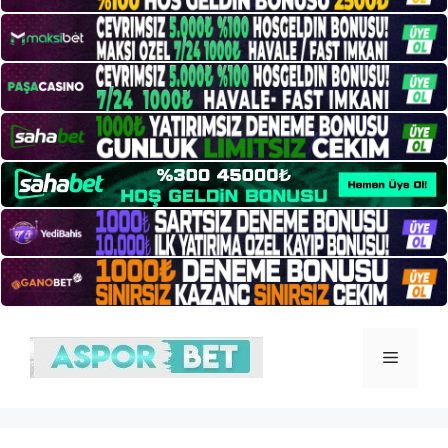
İçeriğe
atla
Menü