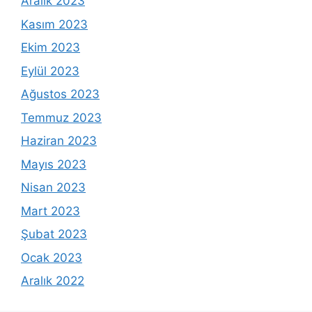
Aralık 2023
Kasım 2023
Ekim 2023
Eylül 2023
Ağustos 2023
Temmuz 2023
Haziran 2023
Mayıs 2023
Nisan 2023
Mart 2023
Şubat 2023
Ocak 2023
Aralık 2022