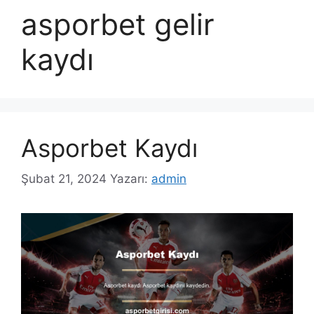
asporbet gelir
kaydı
Asporbet Kaydı
Şubat 21, 2024
Yazarı:
admin