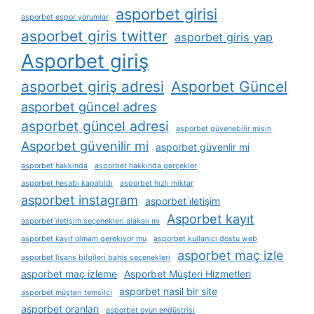
asporbet girisi
asporbet espor yorumlar
asporbet giris twitter
asporbet giris yap
Asporbet giriş
asporbet giriş adresi
Asporbet Güncel
asporbet güncel adres
asporbet güncel adresi
asporbet güvenebilir misin
Asporbet güvenilir mi
asporbet güvenlir mi
asporbet hakkında
asporbet hakkında gerçekler
asporbet hesabı kapatıldı
asporbet hızlı miktar
asporbet instagram
asporbet i̇letişim
Asporbet kayıt
asporbet i̇letişim seçenekleri alakalı mı
asporbet kayıt olmam gerekiyor mu
asporbet kullanıcı dostu web
asporbet maç izle
asporbet lisans bilgileri bahis seçenekleri
asporbet maç izleme
Asporbet Müşteri Hizmetleri
asporbet nasil bir site
asporbet müşteri temsilci
asporbet oranları
asporbet oyun endüstrisi