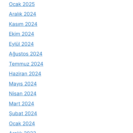
Ocak 2025
Aralık 2024
Kasım 2024
Ekim 2024
Eylül 2024
Ağustos 2024
Temmuz 2024
Haziran 2024
Mayıs 2024
Nisan 2024
Mart 2024
Şubat 2024
Ocak 2024