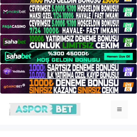
İçeriğe
atla
Menü