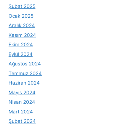
Şubat 2025
Ocak 2025
Aralık 2024
Kasım 2024
Ekim 2024
Eylül 2024
Ağustos 2024
Temmuz 2024
Haziran 2024
Mayıs 2024
Nisan 2024
Mart 2024
Şubat 2024