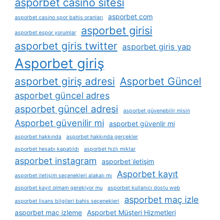
asporbet casino sitesi
asporbet com
asporbet casino spor bahis oranları
asporbet girisi
asporbet espor yorumlar
asporbet giris twitter
asporbet giris yap
Asporbet giriş
asporbet giriş adresi
Asporbet Güncel
asporbet güncel adres
asporbet güncel adresi
asporbet güvenebilir misin
Asporbet güvenilir mi
asporbet güvenlir mi
asporbet hakkında
asporbet hakkında gerçekler
asporbet hesabı kapatıldı
asporbet hızlı miktar
asporbet instagram
asporbet i̇letişim
Asporbet kayıt
asporbet i̇letişim seçenekleri alakalı mı
asporbet kayıt olmam gerekiyor mu
asporbet kullanıcı dostu web
asporbet maç izle
asporbet lisans bilgileri bahis seçenekleri
asporbet maç izleme
Asporbet Müşteri Hizmetleri