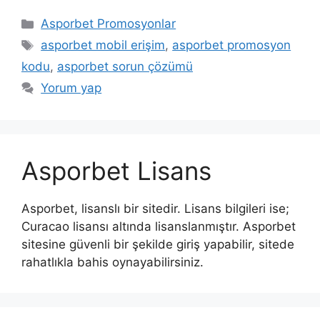
Kategoriler
Asporbet Promosyonlar
Etiketler
asporbet mobil erişim
,
asporbet promosyon
kodu
,
asporbet sorun çözümü
Yorum yap
Asporbet Lisans
Asporbet, lisanslı bir sitedir. Lisans bilgileri ise;
Curacao lisansı altında lisanslanmıştır. Asporbet
sitesine güvenli bir şekilde giriş yapabilir, sitede
rahatlıkla bahis oynayabilirsiniz.