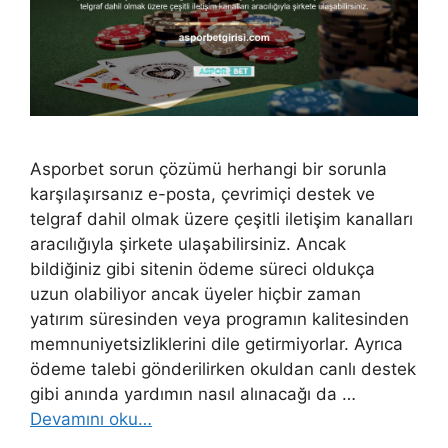
Asporbet sorun çözümü herhangi bir sorunla
karşılaşırsanız e-posta, çevrimiçi destek ve
telgraf dahil olmak üzere çeşitli iletişim kanalları
aracılığıyla şirkete ulaşabilirsiniz. Ancak
bildiğiniz gibi sitenin ödeme süreci oldukça
uzun olabiliyor ancak üyeler hiçbir zaman
yatırım süresinden veya programın kalitesinden
memnuniyetsizliklerini dile getirmiyorlar. Ayrıca
ödeme talebi gönderilirken okuldan canlı destek
gibi anında yardımın nasıl alınacağı da …
Devamını oku…