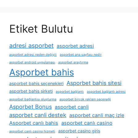
Etiket Bulutu
adresi asporbet
asporbet adresi
asporbet adresi neden değişti
asporbet ana sayfası nedir
asporbet android uygulaması
asporbet araştırma
Asporbet bahis
Asporbet bahis sitesi
asporbet bahis seçenekleri
asporbet bahis şirketi
asporbet bağlantı
asporbet bağlantı adresi
asporbet bağlantısı oluşturma
asporbet birçok reklam seçeneği
Asporbet Bonus
asporbet canli
asporbet canli destek
asporbet canli maç izle
Asporbet canlı bahis
asporbet canlı casino
asporbet casino giriş
asporbet canlı casino hizmeti