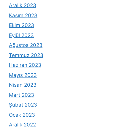
Aralık 2023
Kasım 2023
Ekim 2023
Eylül 2023
Ağustos 2023
Temmuz 2023
Haziran 2023
Mayıs 2023
Nisan 2023
Mart 2023
Şubat 2023
Ocak 2023
Aralık 2022