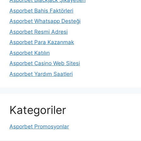
Asporbet Blackjack Şikayetleri
Asporbet Bahis Faktörleri
Asporbet Whatsapp Desteği
Asporbet Resmi Adresi
Asporbet Para Kazanmak
Asporbet Katılın
Asporbet Casino Web Sitesi
Asporbet Yardım Saatleri
Kategoriler
Asporbet Promosyonlar