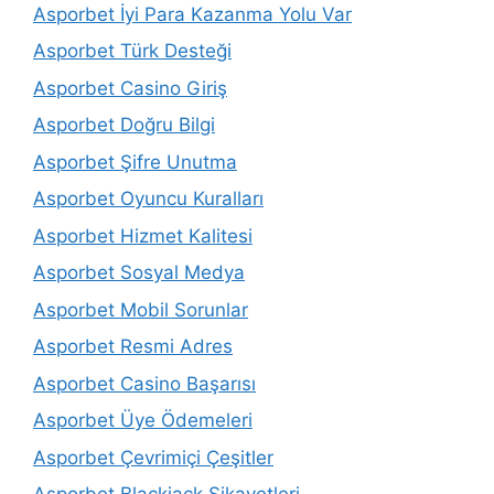
Asporbet İyi Para Kazanma Yolu Var
Asporbet Türk Desteği
Asporbet Casino Giriş
Asporbet Doğru Bilgi
Asporbet Şifre Unutma
Asporbet Oyuncu Kuralları
Asporbet Hizmet Kalitesi
Asporbet Sosyal Medya
Asporbet Mobil Sorunlar
Asporbet Resmi Adres
Asporbet Casino Başarısı
Asporbet Üye Ödemeleri
Asporbet Çevrimiçi Çeşitler