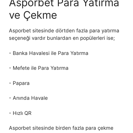
Asporbet Para Yatırma
ve Çekme
Asporbet sitesinde dörtden fazla para yatırma
seçeneği vardır bunlardan en popülerleri ise;
- Banka Havalesi ile Para Yatırma
- Mefete ile Para Yatırma
- Papara
- Anında Havale
- Hızlı QR
Asporbet sitesinde birden fazla para çekme