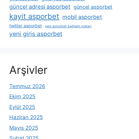
güncel adresi asporbet
güncel asporbet
kayit asporbet
mobil asporbet
twitter asporbet
yeni asporbet bağlantı pokeri
yeni giris asporbet
Arşivler
Temmuz 2026
Ekim 2025
Eylül 2025
Haziran 2025
Mayıs 2025
Şubat 2025