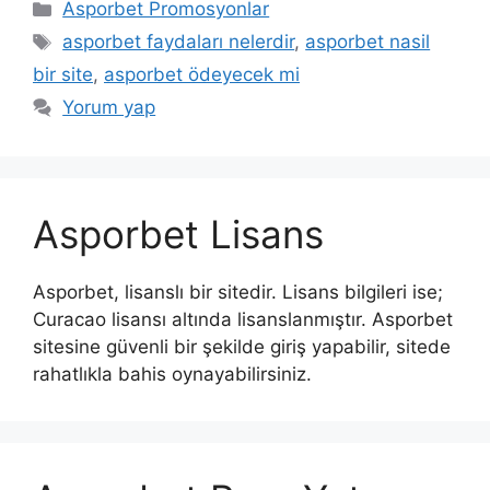
Kategoriler
Asporbet Promosyonlar
Etiketler
asporbet faydaları nelerdir
,
asporbet nasil
bir site
,
asporbet ödeyecek mi
Yorum yap
Asporbet Lisans
Asporbet, lisanslı bir sitedir. Lisans bilgileri ise;
Curacao lisansı altında lisanslanmıştır. Asporbet
sitesine güvenli bir şekilde giriş yapabilir, sitede
rahatlıkla bahis oynayabilirsiniz.