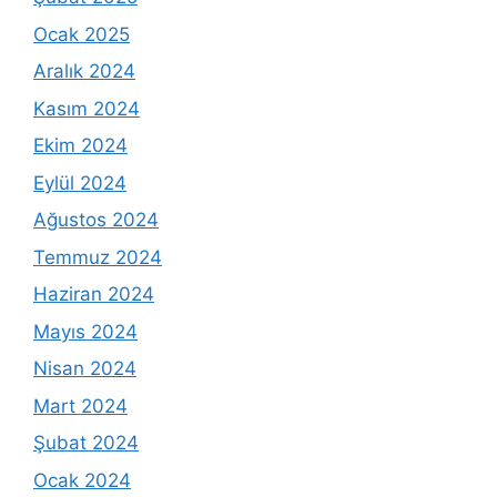
Ocak 2025
Aralık 2024
Kasım 2024
Ekim 2024
Eylül 2024
Ağustos 2024
Temmuz 2024
Haziran 2024
Mayıs 2024
Nisan 2024
Mart 2024
Şubat 2024
Ocak 2024