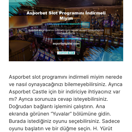
Asporbet slot programını indirmeli miyim nerede
ve nasıl oynayacağınızı bilemeyebilirsiniz. Ayrıca
Asporbet Castle için bir indiriciye ihtiyacınız var
mı? Ayrıca sorunuza cevap isteyebilirsiniz.
Doğrudan bağlantı işlemini çalıştırın. Ana
ekranda görünen “Yuvalar” bölümüne gidin.
Burada istediğiniz oyunu seçebilirsiniz. Sadece
oyunu başlatın ve bir düğme seçin. H. Yürüt