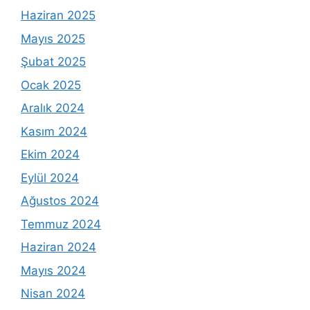
Haziran 2025
Mayıs 2025
Şubat 2025
Ocak 2025
Aralık 2024
Kasım 2024
Ekim 2024
Eylül 2024
Ağustos 2024
Temmuz 2024
Haziran 2024
Mayıs 2024
Nisan 2024