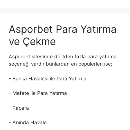
Asporbet Para Yatırma
ve Çekme
Asporbet sitesinde dörtden fazla para yatırma
seçeneği vardır bunlardan en popülerleri ise;
- Banka Havalesi ile Para Yatırma
- Mefete ile Para Yatırma
- Papara
- Anında Havale