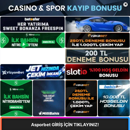
×
Asporbet GİRİŞ İÇİN TIKLAYINIZ!