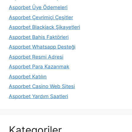
Asporbet Üye Ödemeleri
Asporbet Çevrimiçi Çeşitler
Asporbet Blackjack Şikayetleri
Asporbet Bahis Faktörleri
Asporbet Whatsapp Desteği
Asporbet Resmi Adresi
Asporbet Para Kazanmak
Asporbet Katılın
Asporbet Casino Web Sitesi
Asporbet Yardım Saatleri
Kategoriler