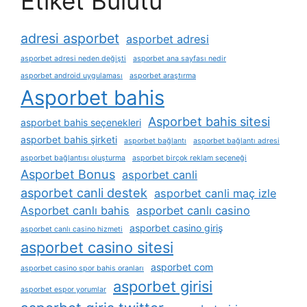
Etiket Bulutu
adresi asporbet
asporbet adresi
asporbet adresi neden değişti
asporbet ana sayfası nedir
asporbet android uygulaması
asporbet araştırma
Asporbet bahis
Asporbet bahis sitesi
asporbet bahis seçenekleri
asporbet bahis şirketi
asporbet bağlantı
asporbet bağlantı adresi
asporbet bağlantısı oluşturma
asporbet birçok reklam seçeneği
Asporbet Bonus
asporbet canli
asporbet canli destek
asporbet canli maç izle
Asporbet canlı bahis
asporbet canlı casino
asporbet casino giriş
asporbet canlı casino hizmeti
asporbet casino sitesi
asporbet com
asporbet casino spor bahis oranları
asporbet girisi
asporbet espor yorumlar