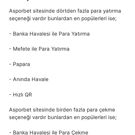
Asporbet sitesinde dörtden fazla para yatırma
seçeneği vardır bunlardan en popülerleri ise;
- Banka Havalesi ile Para Yatırma
- Mefete ile Para Yatırma
- Papara
- Anında Havale
- Hızlı QR
Asporbet sitesinde birden fazla para çekme
seçeneği vardır bunlardan en popülerleri ise;
- Banka Havalesi ile Para Çekme