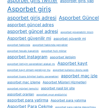
asporbet giris twitter
asporbet giris yap
Asporbet giriş
asporbet giriş adresi
Asporbet Güncel
asporbet güncel adres
asporbet güncel adresi
asporbet güvenebilir misin
Asporbet güvenilir mi
asporbet güvenlir mi
asporbet hakkında
asporbet hakkında gerçekler
asporbet hesabı kapatıldı
asporbet hızlı miktar
asporbet instagram
asporbet i̇letişim
Asporbet kayıt
asporbet i̇letişim seçenekleri alakalı mı
asporbet kayıt olmam gerekiyor mu
asporbet kullanıcı dostu web
asporbet maç izle
asporbet lisans bilgileri bahis seçenekleri
asporbet maç izleme
Asporbet Müşteri Hizmetleri
asporbet nasil bir site
asporbet müşteri temsilci
asporbet oranları
asporbet oyun endüstrisi
asporbet para yatirma
Asporbet para yatırma
Asporbet Para Çekme
asporbet para çekme depozitosu