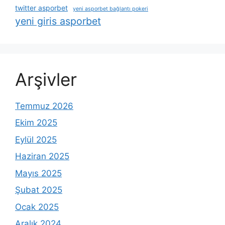
twitter asporbet
yeni asporbet bağlantı pokeri
yeni giris asporbet
Arşivler
Temmuz 2026
Ekim 2025
Eylül 2025
Haziran 2025
Mayıs 2025
Şubat 2025
Ocak 2025
Aralık 2024