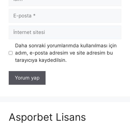
E-
posta
İnternet
sitesi
Daha sonraki yorumlarımda kullanılması için
adım, e-posta adresim ve site adresim bu
tarayıcıya kaydedilsin.
Asporbet Lisans