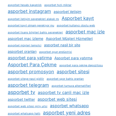
asporbet hesabı kapatıldı
asporbet hızlı miktar
asporbet instagram
asporbet i̇letişim
Asporbet kayıt
asporbet i̇letişim seçenekleri alakalı mı
asporbet kayıt olmam gerekiyor mu
asporbet kullanıcı dostu web
asporbet maç izle
asporbet lisans bilgileri bahis seçenekleri
asporbet maç izleme
Asporbet Müşteri Hizmetleri
asporbet nasil bir site
asporbet müşteri temsilci
asporbet oranları
asporbet oyun endüstrisi
asporbet para yatirma
Asporbet para yatırma
Asporbet Para Çekme
asporbet para çekme depozitosu
asporbet promosyon
asporbet sitesi
asporbet siteye nasıl gidilir
asporbet spor bahis oranları
asporbet telegram
asporbet turnuva alternatifleri
asporbet tv
asporbet tv canli maç izle
asporbet web sitesi
asporbet twitter
asporbet whatsapp
asporbet web sitesi giriş urlsi
asporbet yeni adres
asporbet whatsapp hattı