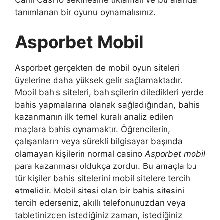
Canlı Casino sekmesine tıklamalı ve bu alanda
tanımlanan bir oyunu oynamalısınız.
Asporbet Mobil
Asporbet gerçekten de mobil oyun siteleri
üyelerine daha yüksek gelir sağlamaktadır.
Mobil bahis siteleri, bahisçilerin diledikleri yerde
bahis yapmalarına olanak sağladığından, bahis
kazanmanın ilk temel kuralı analiz edilen
maçlara bahis oynamaktır. Öğrencilerin,
çalışanların veya sürekli bilgisayar başında
olamayan kişilerin normal casino
Asporbet mobil
para kazanması oldukça zordur. Bu amaçla bu
tür kişiler bahis sitelerini mobil sitelere tercih
etmelidir. Mobil sitesi olan bir bahis sitesini
tercih ederseniz, akıllı telefonunuzdan veya
tabletinizden istediğiniz zaman, istediğiniz