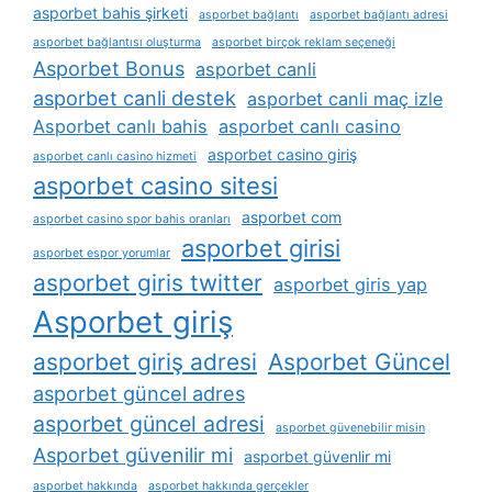
asporbet bahis şirketi
asporbet bağlantı
asporbet bağlantı adresi
asporbet bağlantısı oluşturma
asporbet birçok reklam seçeneği
Asporbet Bonus
asporbet canli
asporbet canli destek
asporbet canli maç izle
Asporbet canlı bahis
asporbet canlı casino
asporbet casino giriş
asporbet canlı casino hizmeti
asporbet casino sitesi
asporbet com
asporbet casino spor bahis oranları
asporbet girisi
asporbet espor yorumlar
asporbet giris twitter
asporbet giris yap
Asporbet giriş
asporbet giriş adresi
Asporbet Güncel
asporbet güncel adres
asporbet güncel adresi
asporbet güvenebilir misin
Asporbet güvenilir mi
asporbet güvenlir mi
asporbet hakkında
asporbet hakkında gerçekler