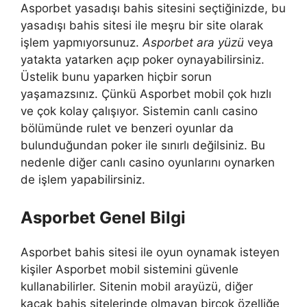
Asporbet yasadışı bahis sitesini seçtiğinizde, bu
yasadışı bahis sitesi ile meşru bir site olarak
işlem yapmıyorsunuz.
Asporbet ara yüzü
veya
yatakta yatarken açıp poker oynayabilirsiniz.
Üstelik bunu yaparken hiçbir sorun
yaşamazsınız. Çünkü Asporbet mobil çok hızlı
ve çok kolay çalışıyor. Sistemin canlı casino
bölümünde rulet ve benzeri oyunlar da
bulunduğundan poker ile sınırlı değilsiniz. Bu
nedenle diğer canlı casino oyunlarını oynarken
de işlem yapabilirsiniz.
Asporbet Genel Bilgi
Asporbet bahis sitesi ile oyun oynamak isteyen
kişiler Asporbet mobil sistemini güvenle
kullanabilirler. Sitenin mobil arayüzü, diğer
kaçak bahis sitelerinde olmayan birçok özelliğe