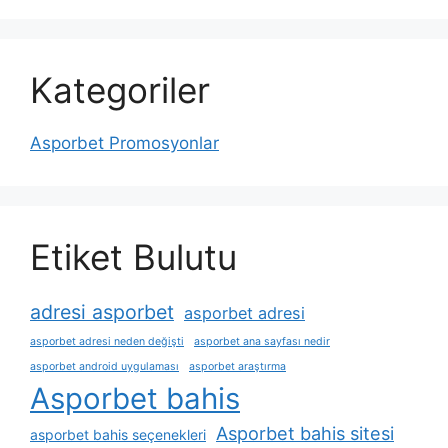
Kategoriler
Asporbet Promosyonlar
Etiket Bulutu
adresi asporbet
asporbet adresi
asporbet adresi neden değişti
asporbet ana sayfası nedir
asporbet android uygulaması
asporbet araştırma
Asporbet bahis
Asporbet bahis sitesi
asporbet bahis seçenekleri