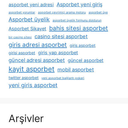
Asporbet yeni giriş
asporbet yeni adresi
asporbet yorumlar
asporbet çevrimiçi arama motoru
asporbet üye
Asporbet üyelik
asporbet üyelik formunu doldurun
bahis sitesi asporbet
Asporbet Şikayet
casino sitesi asporbet
bir casino sitesi
giris adresi asporbet
giris asporbet
giris yap asporbet
girisi asporbet
güncel adresi asporbet
güncel asporbet
kayit asporbet
mobil asporbet
twitter asporbet
yeni asporbet bağlantı pokeri
yeni giris asporbet
Arşivler