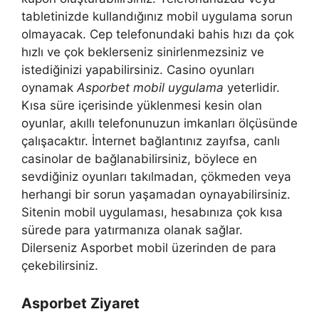
tabletinizde kullandığınız mobil uygulama sorun
olmayacak. Cep telefonundaki bahis hızı da çok
hızlı ve çok beklerseniz sinirlenmezsiniz ve
istediğinizi yapabilirsiniz. Casino oyunları
oynamak
Asporbet mobil uygulama
yeterlidir.
Kısa süre içerisinde yüklenmesi kesin olan
oyunlar, akıllı telefonunuzun imkanları ölçüsünde
çalışacaktır. İnternet bağlantınız zayıfsa, canlı
casinolar de bağlanabilirsiniz, böylece en
sevdiğiniz oyunları takılmadan, çökmeden veya
herhangi bir sorun yaşamadan oynayabilirsiniz.
Sitenin mobil uygulaması, hesabınıza çok kısa
sürede para yatırmanıza olanak sağlar.
Dilerseniz Asporbet mobil üzerinden de para
çekebilirsiniz.
Asporbet Ziyaret