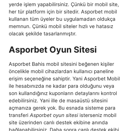
yerde işlem yapabilirsiniz. Çünkü bir mobil site,
her tür platform için bir sitedir. Asporbet mobil
kullanan tüm üyeler bu uygulamadan oldukça
memnun. Çünkü mobil siteler hızlı ve hatasız
olacak şekilde tasarlanmıştır.
Asporbet Oyun Sitesi
Asporbet Bahis mobil sitesini beğenen kişiler
öncelikle mobil cihazlardan kullanıcı paneline
erişim seçeneğine sahiptir. Yani Asporbet Mobil
ile hesabınızda ne kadar para olduğunu veya
son kullandığınız kuponların detaylarını kontrol
edebilirsiniz. Yani ille de masaüstü sitesini
açmanıza gerek yok. Bu esnada sisteme para
transferi
Asporbet oyun sitesi
isterseniz mobil
site üzerinden canlı destek ekibine anında
bağlanabilirsiniz. Daha sonra canlı destek ekibi