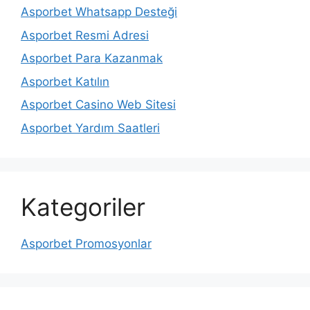
Asporbet Whatsapp Desteği
Asporbet Resmi Adresi
Asporbet Para Kazanmak
Asporbet Katılın
Asporbet Casino Web Sitesi
Asporbet Yardım Saatleri
Kategoriler
Asporbet Promosyonlar