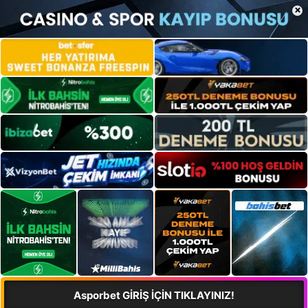
×
Asporbet GİRİŞ İÇİN TIKLAYINIZ!