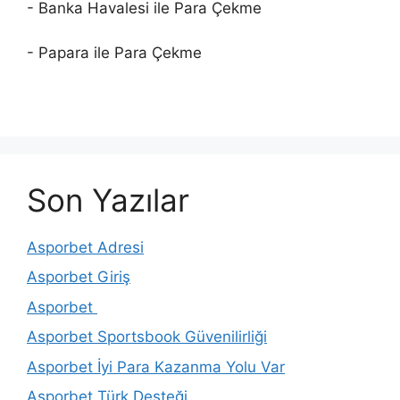
- Banka Havalesi ile Para Çekme
- Papara ile Para Çekme
Son Yazılar
Asporbet Adresi
Asporbet Giriş
Asporbet
Asporbet Sportsbook Güvenilirliği
Asporbet İyi Para Kazanma Yolu Var
Asporbet Türk Desteği