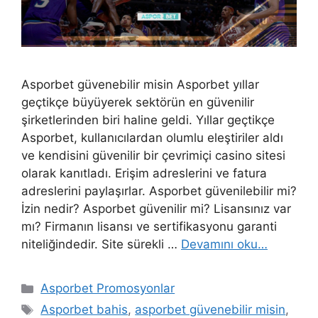
Asporbet güvenebilir misin Asporbet yıllar
geçtikçe büyüyerek sektörün en güvenilir
şirketlerinden biri haline geldi. Yıllar geçtikçe
Asporbet, kullanıcılardan olumlu eleştiriler aldı
ve kendisini güvenilir bir çevrimiçi casino sitesi
olarak kanıtladı. Erişim adreslerini ve fatura
adreslerini paylaşırlar. Asporbet güvenilebilir mi?
İzin nedir? Asporbet güvenilir mi? Lisansınız var
mı? Firmanın lisansı ve sertifikasyonu garanti
niteliğindedir. Site sürekli …
Devamını oku…
Kategoriler
Asporbet Promosyonlar
Etiketler
Asporbet bahis
,
asporbet güvenebilir misin
,