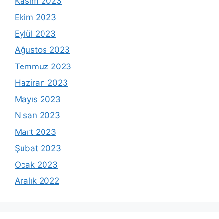
Kasım 2023
Ekim 2023
Eylül 2023
Ağustos 2023
Temmuz 2023
Haziran 2023
Mayıs 2023
Nisan 2023
Mart 2023
Şubat 2023
Ocak 2023
Aralık 2022