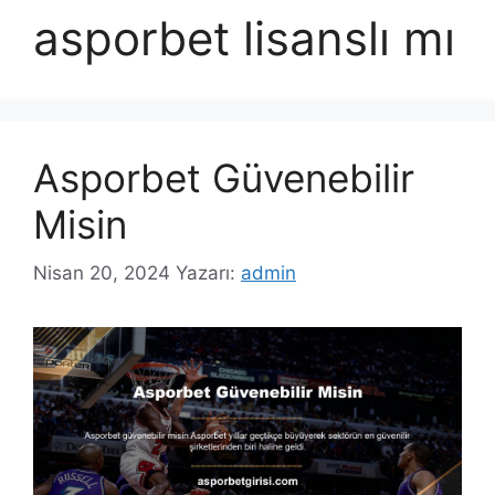
asporbet lisanslı mı
Asporbet Güvenebilir
Misin
Nisan 20, 2024
Yazarı:
admin